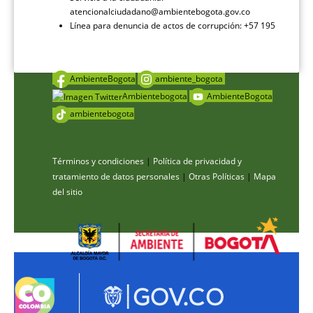
atencionalciudadano@ambientebogota.gov.co
Línea para denuncia de actos de corrupción: +57 195
AmbienteBogota
ambiente_bogota
Ambientebogota
AmbienteBogota
ambientebogota
Términos y condiciones
|
Política de privacidad y
tratamiento de datos personales
|
Otras Políticas
|
Mapa
del sitio