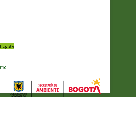
bogota
itio