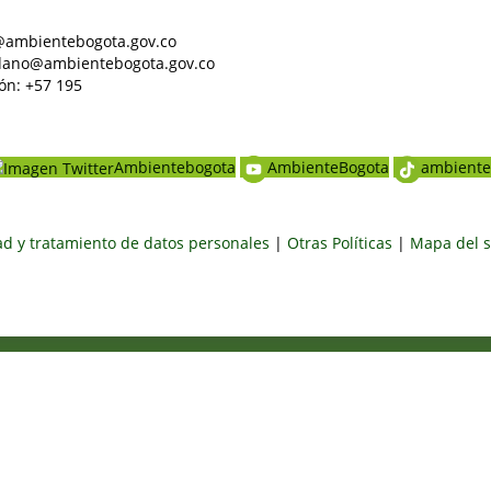
al@ambientebogota.gov.co
dadano@ambientebogota.gov.co
ón: +57 195
Ambientebogota
AmbienteBogota
ambiente
dad y tratamiento de datos personales
|
Otras Políticas
|
Mapa del s