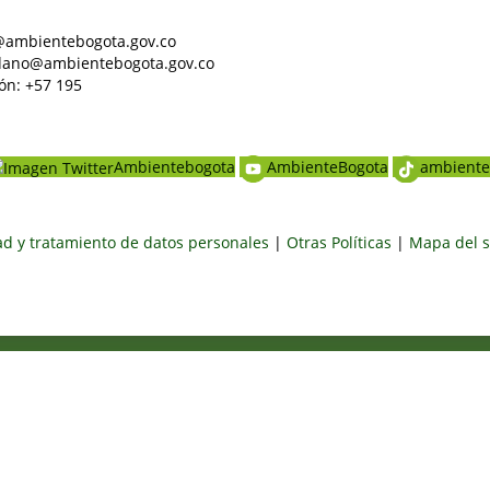
al@ambientebogota.gov.co
dadano@ambientebogota.gov.co
ón: +57 195
Ambientebogota
AmbienteBogota
ambiente
dad y tratamiento de datos personales
|
Otras Políticas
|
Mapa del s