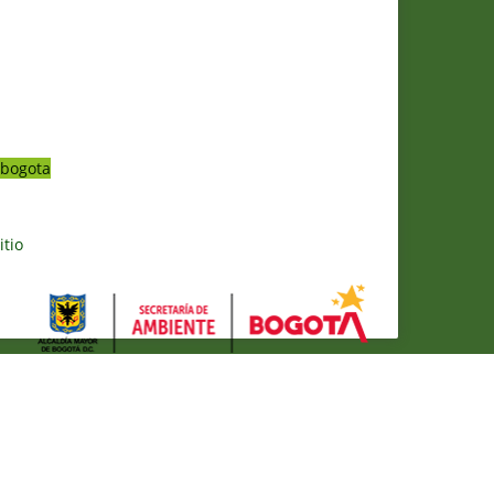
bogota
itio