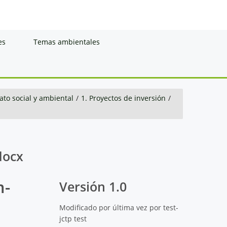
es
Temas ambientales
to social y ambiental
/
1. Proyectos de inversión
/
docx
m-
Versión 1.0
Modificado por última vez por test-
jctp test