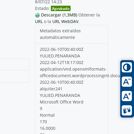
8/07/22 14:23
Estado:
Aprobado
Descargar (1,3MB)
Obtener la
URL
o la
URL WebDAV
.
Metadatos extraídos
automáticamente
2022-06-10T00:40:00Z
YULIED.PENARANDA
2022-04-12T18:17:00Z
application/vnd.openxmlformats-
officedocument.wordprocessingml.document
2022-06-10T00:40:00Z
alquiler241
YULIED.PENARANDA
Microsoft Office Word
9
Normal
170
16.0000