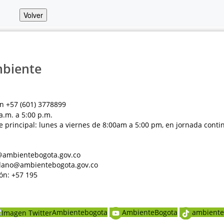
Volver
mbiente
n +57 (601) 3778899
a.m. a 5:00 p.m.
e principal: lunes a viernes de 8:00am a 5:00 pm, en jornada conti
al@ambientebogota.gov.co
dadano@ambientebogota.gov.co
ón: +57 195
Ambientebogota
AmbienteBogota
ambiente