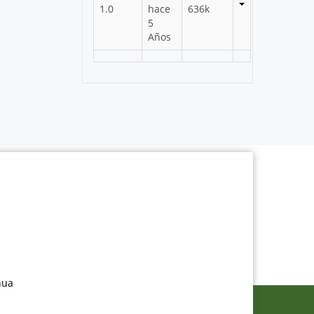
1.0
hace
636k
5
Años
nua