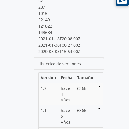
67
287
1015
22149
121822
143684
2021-01-18T20:08:00Z
2021-01-30T00:27:00Z
2020-08-05T15:54:00Z
Histórico de versiones
Versión
Fecha
Tamaño
1.2
hace
636k
4
Años
1.1
hace
636k
5
Años