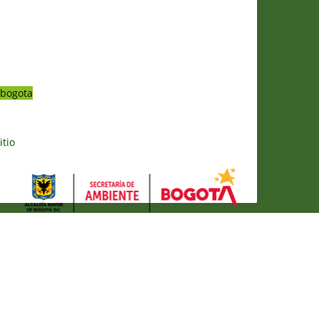
bogota
itio