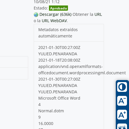
10/08/21 1:12
Estado:
Aprobado
Descargar (636k)
Obtener la
URL
o la
URL WebDAV
.
Metadatos extraídos
automáticamente
2021-01-30T00:27:00Z
YULIED.PENARANDA
2021-01-18T20:08:00Z
application/vnd.openxmlformats-
officedocument.wordprocessingml.document
2021-01-30T00:27:00Z
YULIED.PENARANDA
YULIED.PENARANDA
Microsoft Office Word
4
Normal.dotm
9
16.0000