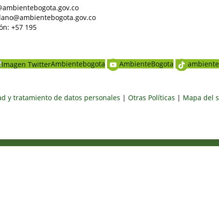
al@ambientebogota.gov.co
dadano@ambientebogota.gov.co
ón: +57 195
Ambientebogota
AmbienteBogota
ambiente
dad y tratamiento de datos personales
|
Otras Políticas
|
Mapa del s