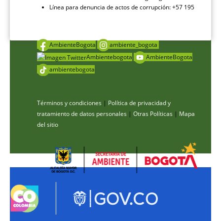
Línea para denuncia de actos de corrupción: +57 195
AmbienteBogota
ambiente_bogota
Ambientebogota
AmbienteBogota
ambientebogota
Términos y condiciones
|
Política de privacidad y
tratamiento de datos personales
|
Otras Políticas
|
Mapa
del sitio