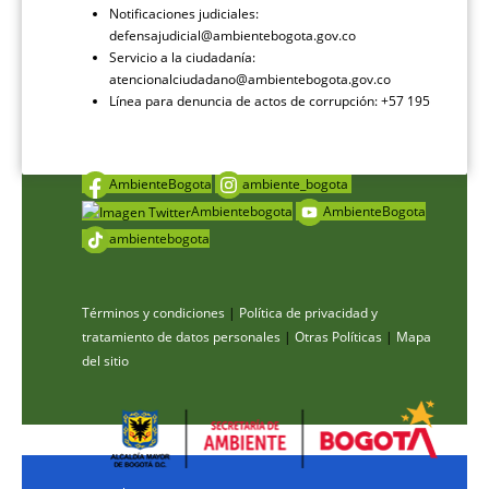
Notificaciones judiciales:
defensajudicial@ambientebogota.gov.co
Servicio a la ciudadanía:
atencionalciudadano@ambientebogota.gov.co
Línea para denuncia de actos de corrupción: +57 195
AmbienteBogota
ambiente_bogota
Ambientebogota
AmbienteBogota
ambientebogota
Términos y condiciones
|
Política de privacidad y
tratamiento de datos personales
|
Otras Políticas
|
Mapa
del sitio