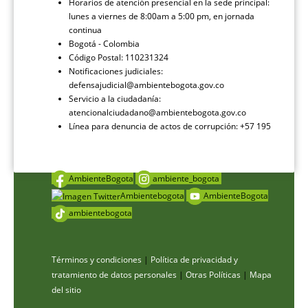
Horarios de atención presencial en la sede principal:
lunes a viernes de 8:00am a 5:00 pm, en jornada
continua
Bogotá - Colombia
Código Postal: 110231324
Notificaciones judiciales:
defensajudicial@ambientebogota.gov.co
Servicio a la ciudadanía:
atencionalciudadano@ambientebogota.gov.co
Línea para denuncia de actos de corrupción: +57 195
AmbienteBogota
ambiente_bogota
Ambientebogota
AmbienteBogota
ambientebogota
Términos y condiciones
|
Política de privacidad y
tratamiento de datos personales
|
Otras Políticas
|
Mapa
del sitio