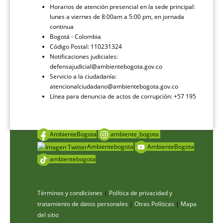
Horarios de atención presencial en la sede principal:
lunes a viernes de 8:00am a 5:00 pm, en jornada
continua
Bogotá - Colombia
Código Postal: 110231324
Notificaciones judiciales:
defensajudicial@ambientebogota.gov.co
Servicio a la ciudadanía:
atencionalciudadano@ambientebogota.gov.co
Línea para denuncia de actos de corrupción: +57 195
AmbienteBogota
ambiente_bogota
Ambientebogota
AmbienteBogota
ambientebogota
Términos y condiciones
|
Política de privacidad y
tratamiento de datos personales
|
Otras Políticas
|
Mapa
del sitio