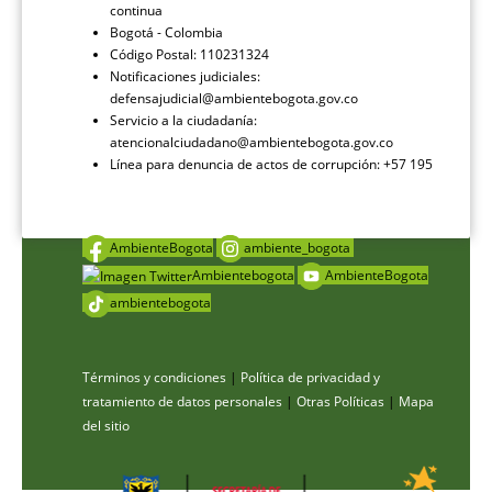
continua
Bogotá - Colombia
Código Postal: 110231324
Notificaciones judiciales:
defensajudicial@ambientebogota.gov.co
Servicio a la ciudadanía:
atencionalciudadano@ambientebogota.gov.co
Línea para denuncia de actos de corrupción: +57 195
AmbienteBogota
ambiente_bogota
Ambientebogota
AmbienteBogota
ambientebogota
Términos y condiciones
|
Política de privacidad y
tratamiento de datos personales
|
Otras Políticas
|
Mapa
del sitio