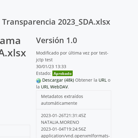
 Transparencia 2023_SDA.xlsx
rama
Versión 1.0
A.xlsx
Modificado por última vez por test-
jctp test
30/01/23 13:33
Estado:
Aprobado
Descargar (48k)
Obtener la
URL
o
la
URL WebDAV
.
Metadatos extraídos
automáticamente
2023-01-26T21:31:45Z
NATALIA.MORENO
2023-01-04T19:24:56Z
application/vnd.openxmlformats-