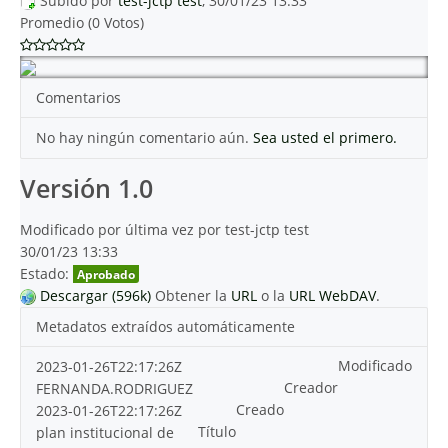
Subido por
test-jctp test
, 30/01/23 13:33
Promedio (0 Votos)
Comentarios
No hay ningún comentario aún.
Sea usted el primero.
Versión 1.0
Modificado por última vez por test-jctp test
30/01/23 13:33
Estado:
Aprobado
Descargar (596k)
Obtener la
URL
o la
URL WebDAV
.
Metadatos extraídos automáticamente
Modificado
2023-01-26T22:17:26Z
Creador
FERNANDA.RODRIGUEZ
Creado
2023-01-26T22:17:26Z
Título
plan institucional de