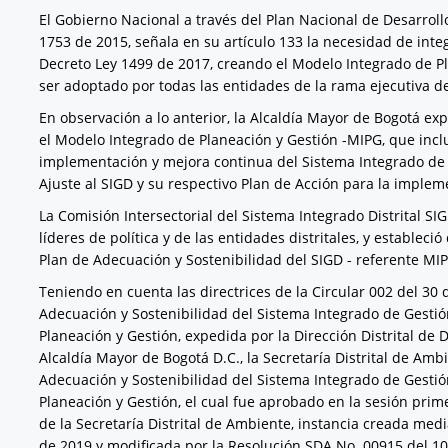
El Gobierno Nacional a través del Plan Nacional de Desarrol
1753 de 2015, señala en su artículo 133 la necesidad de integ
Decreto Ley 1499 de 2017, creando el Modelo Integrado de P
ser adoptado por todas las entidades de la rama ejecutiva del
En observación a lo anterior, la Alcaldía Mayor de Bogotá ex
el Modelo Integrado de Planeación y Gestión -MIPG, que incluy
implementación y mejora continua del Sistema Integrado de Ge
Ajuste al SIGD y su respectivo Plan de Acción para la impleme
La Comisión Intersectorial del Sistema Integrado Distrital SIG
líderes de política y de las entidades distritales, y estableci
Plan de Adecuación y Sostenibilidad del SIGD - referente MI
Teniendo en cuenta las directrices de la Circular 002 del 30
Adecuación y Sostenibilidad del Sistema Integrado de Gestión
Planeación y Gestión, expedida por la Dirección Distrital de D
Alcaldía Mayor de Bogotá D.C., la Secretaría Distrital de Amb
Adecuación y Sostenibilidad del Sistema Integrado de Gestión
Planeación y Gestión, el cual fue aprobado en la sesión pri
de la Secretaría Distrital de Ambiente, instancia creada med
de 2019 y modificada por la Resolución SDA No. 00915 del 1