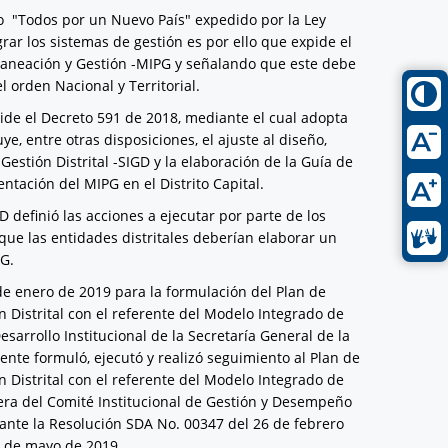
lo "Todos por un Nuevo País" expedido por la Ley
rar los sistemas de gestión es por ello que expide el
laneación y Gestión -MIPG y señalando que este debe
 orden Nacional y Territorial.
pide el Decreto 591 de 2018, mediante el cual adopta
e, entre otras disposiciones, el ajuste al diseño,
stión Distrital -SIGD y la elaboración de la Guía de
ntación del MIPG en el Distrito Capital.
D definió las acciones a ejecutar por parte de los
ó que las entidades distritales deberían elaborar un
PG.
 de enero de 2019 para la formulación del Plan de
 Distrital con el referente del Modelo Integrado de
esarrollo Institucional de la Secretaría General de la
iente formuló, ejecutó y realizó seguimiento al Plan de
 Distrital con el referente del Modelo Integrado de
mera del Comité Institucional de Gestión y Desempeño
iante la Resolución SDA No. 00347 del 26 de febrero
0 de mayo de 2019.